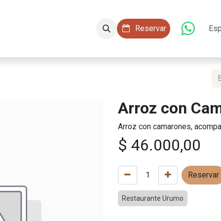
aciones
Conócenos
Servicios
​​ Reservar
Esp
Arroz con Ca
Arroz con camarones, acompañ
$
46.000,00
Reservar
Restaurante Urumo