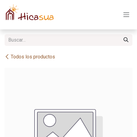
Ir al contenido
Todos los productos