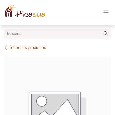
Ir al contenido
Todos los productos