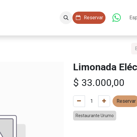
aciones
Conócenos
Servicios
​​ Reservar
Esp
Limonada Eléc
$
33.000,00
Reservar
Restaurante Urumo