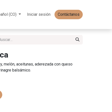
añol (CO)
Iniciar sesión
Contáctanos
ica
ry, melón, aceitunas, aderezada con queso
vinagre balsámico.