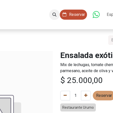
aciones
Conócenos
Servicios
​​ Reservar
Esp
Ensalada exót
Mix de lechugas, tomate cher
parmesano, aceite de oliva y 
$
25.000,00
Reservar
Restaurante Urumo