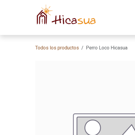
Ir al contenido
Inicio
Habit
Todos los productos
Perro Loco Hicasua