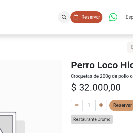
aciones
Conócenos
Servicios
​​ Reservar
Esp
Perro Loco Hi
Croquetas de 200g de pollo co
$
32.000,00
Reservar
Restaurante Urumo