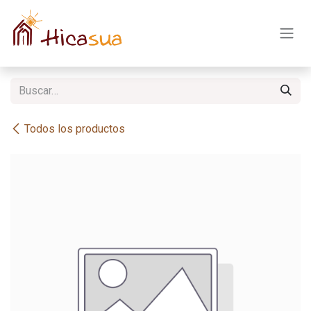
Ir al contenido
Todos los productos