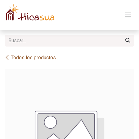
Ir al contenido
Todos los productos