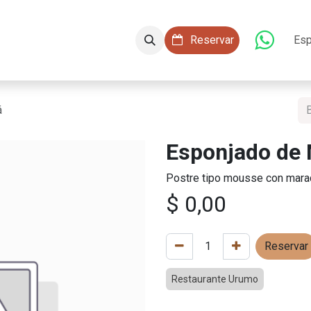
aciones
Conócenos
Servicios
​​ Reservar
Esp
á
Esponjado de
Postre tipo mousse con mara
$
0,00
Reservar
Restaurante Urumo