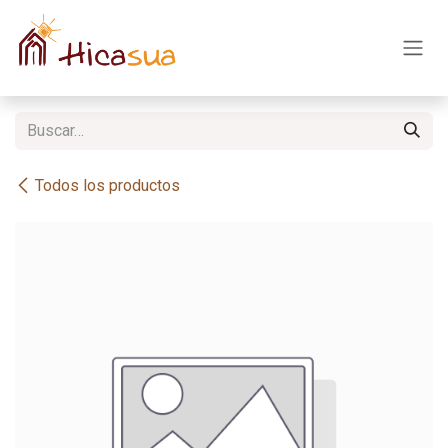
Ir al contenido
Todos los productos