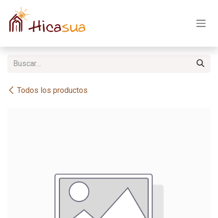
Ir al contenido
Todos los productos