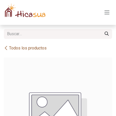
Ir al contenido
Todos los productos