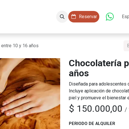
aciones
Conócenos
Servicios
​​ Reservar
Esp
 entre 10 y 16 años
Chocolatería p
años
Diseñada para adolescentes q
Incluye aplicación de chocolat
piel y promueve el bienestar 
$
150.000,00
/
PERIODO DE ALQUILER