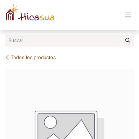
Ir al contenido
Todos los productos