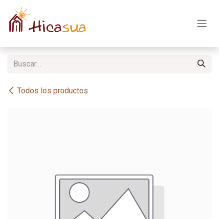
Ir al contenido
Todos los productos